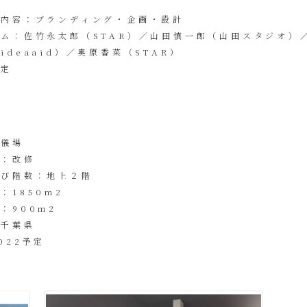
ス内容：ブランディング・企画・設計
ム：佐竹永太郎（STAR）／山田慎一郎（山田スタジオ）
ideaaid）／奥原香菜（STAR）
未定
葬儀場
別：改修
よび階数：地上２階
：1850m2
：900m2
：千葉県
022予定