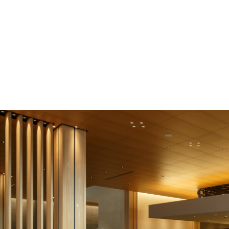
F
O
L
L
O
W
U
S