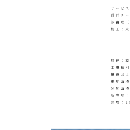
サービ
設計チー
沙由理（
施工：
用途：
工事種
構造お
敷地面積
延床面積
所在地
完成：2