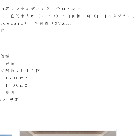
ス内容：ブランディング・企画・設計
ム：佐竹永太郎（STAR）／山田慎一郎（山田スタジオ）
ideaaid）／李金鑫（STAR）
未定
葬儀場
別：建替
よび階数：地上２階
：1500m2
：1400m2
：千葉県
022予定