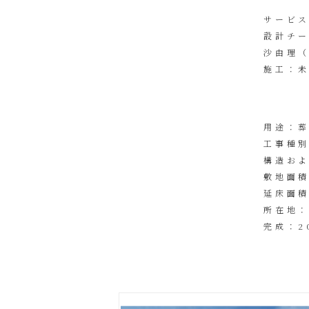
サービ
設計チー
沙由理（
施工：
用途：
工事種
構造お
敷地面積
延床面積
所在地
完成：2