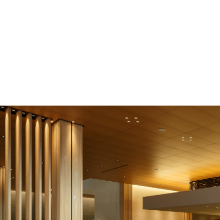
F
O
L
L
O
W
U
S