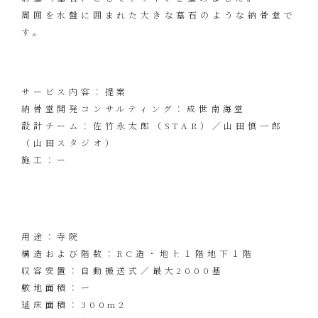
周囲を水盤に囲まれた大きな墓石のような納骨堂で
す。
サービス内容：提案
納骨堂開発コンサルティング：成世南海堂
設計チーム：佐竹永太郎（STAR）／山田慎一郎
（山田スタジオ）
施工：ー
用途：寺院
構造および階数：RC造・地上１階地下１階
収容安置：自動搬送式／最大2000基
敷地面積：ー
延床面積：300m2